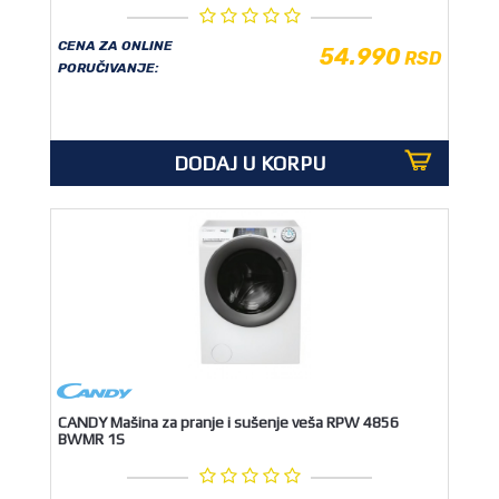
CENA ZA ONLINE
54.990
RSD
PORUČIVANJE:
DODAJ U KORPU
CANDY Mašina za pranje i sušenje veša RPW 4856
BWMR 1S