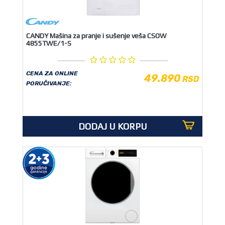
CANDY Mašina za pranje i sušenje veša CSOW
4855TWE/1-S
CENA ZA ONLINE
49.890
RSD
PORUČIVANJE:
DODAJ U KORPU