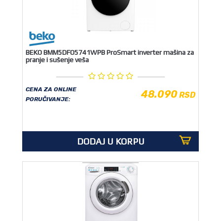
BEKO BMM5DFO5741WPB ProSmart inverter mašina za
pranje i sušenje veša
CENA ZA ONLINE
48.090
RSD
PORUČIVANJE:
DODAJ U KORPU