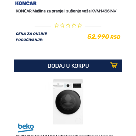
KONČAR Mašina za pranje i sušenje veša KVM1496INV
CENA ZA ONLINE
52.990
RSD
PORUČIVANJE:
DODAJ U KORPU