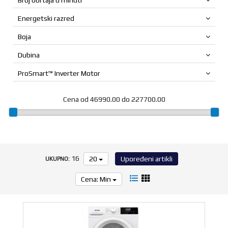
018/4202-
KONZOLE
I FIGURE
888
Energetski razred
MREŽA I
BEZBEDNOST
Boja
B2B
KANCELARIJA
Dubina
I POS
OPREMA
ProSmart™ Inverter Motor
FOTO,
KAMERE,
DRONOVI
Cena od 46990.00 do 227700.00
SPORT I
PUTOVANJE
AUTO-
MOTO
OPREMA
ALATI I
16
20
Upoređeni artikli
UKUPNO:
BAŠTENSKA
OPREMA
Cena: Min
LETNJI
PROGRAM
IGRAČKE
I BEBI
OPREMA