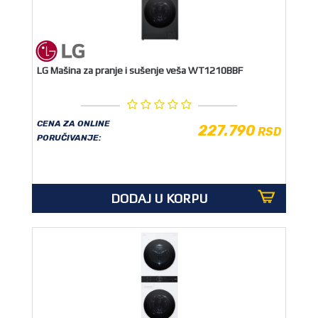
LG Mašina za pranje i sušenje veša WT1210BBF
CENA ZA ONLINE
227.790
RSD
PORUČIVANJE:
DODAJ U KORPU