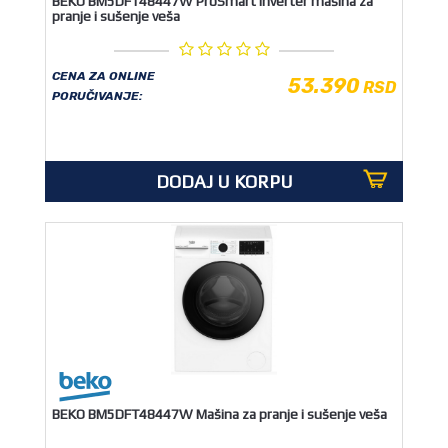
BEKO BM5DFT48447W ProSmart inverter mašina za
pranje i sušenje veša
CENA ZA ONLINE
53.390
RSD
PORUČIVANJE:
DODAJ U KORPU
BEKO BM5DFT48447W Mašina za pranje i sušenje veša