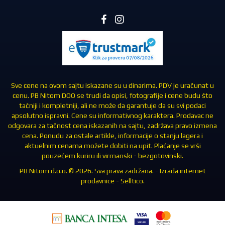
Sve cene na ovom sajtu iskazane su u dinarima. PDV je uračunat u
cenu. PB Nitom DOO se trudi da opisi, fotografije i cene budu što
tačniji i kompletniji, ali ne može da garantuje da su svi podaci
apsolutno ispravni. Cene su informativnog karaktera. Prodavac ne
odgovara za tačnost cena iskazanih na sajtu, zadržava pravo izmena
cena. Ponudu za ostale artikle, informacije o stanju lagera i
aktuelnim cenama možete dobiti na upit. Plaćanje se vrši
pouzećem kuriru ili virmanski - bezgotovinski.
PB Nitom d.o.o. © 2026. Sva prava zadržana. -
Izrada internet
prodavnice
-
Selltico.