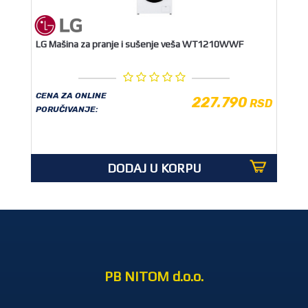
LG Mašina za pranje i sušenje veša WT1210WWF
CENA ZA ONLINE
227.790
RSD
PORUČIVANJE:
DODAJ U KORPU
PB NITOM d.o.o.