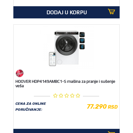
DODAJ U KORPU
HOOVER HDP4149AMBC1-S mašina za pranje i sušenje
veša
CENA ZA ONLINE
77.290
RSD
PORUČIVANJE: