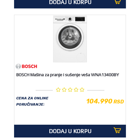
DODAJ U KORPU
BOSCH Mašina za pranje i sušenje veša WNA13400BY
CENA ZA ONLINE
104.990
RSD
PORUČIVANJE:
DODAJ U KORPU