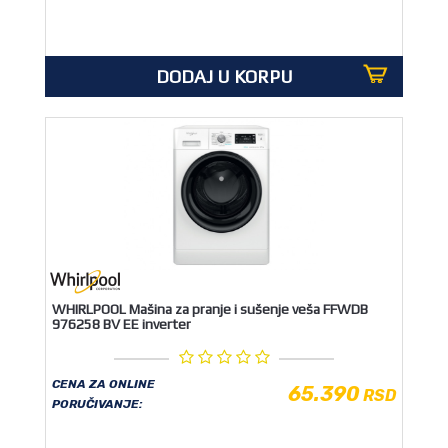
DODAJ U KORPU
WHIRLPOOL Mašina za pranje i sušenje veša FFWDB
976258 BV EE inverter
CENA ZA ONLINE
65.390
RSD
PORUČIVANJE: