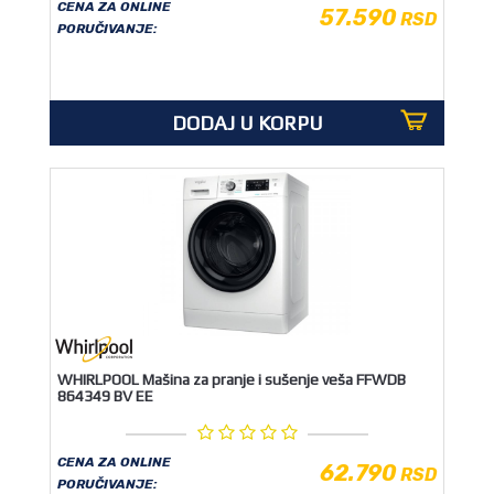
CENA ZA ONLINE
57.590
RSD
PORUČIVANJE:
DODAJ U KORPU
WHIRLPOOL Mašina za pranje i sušenje veša FFWDB
864349 BV EE
CENA ZA ONLINE
62.790
RSD
PORUČIVANJE: