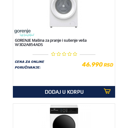
OUTLET
GORENJE Mašina za pranje i sušenje veša
W3D2A854ADS
CENA ZA ONLINE
46.990
RSD
PORUČIVANJE:
DODAJ U KORPU