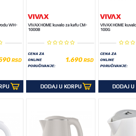
 vodu WH-
VIVAX HOME kuvalo za kafu CM-
VIVAX HOME kuval
1000B
100G
CENA ZA
CENA ZA
.590
1.690
RSD
RSD
ONLINE
ONLINE
PORUČIVANJE:
PORUČIVANJE:
RPU
DODAJ U KORPU
DODAJ U