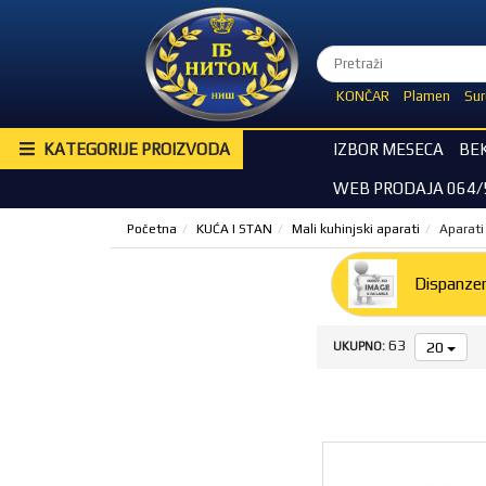
KONČAR
Plamen
Sur
KATEGORIJE PROIZVODA
IZBOR MESECA
BE
WEB PRODAJA 064/
Početna
KUĆA I STAN
Mali kuhinjski aparati
Aparati
Dispanzer
63
20
UKUPNO: