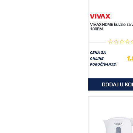
VIVAX HOME kuvalo za
100BM
CENA ZA
1
ONLINE
PORUČIVANJE:
DODAJ U KO