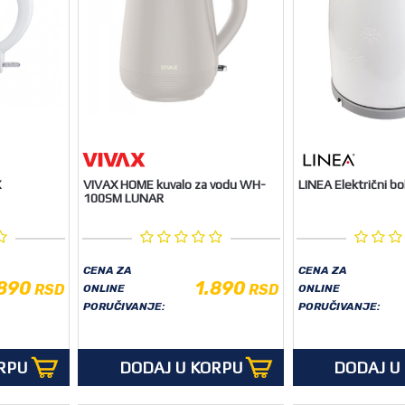
X
VIVAX HOME kuvalo za vodu WH-
LINEA Električni b
100SM LUNAR
CENA ZA
CENA ZA
.890
1.890
RSD
RSD
ONLINE
ONLINE
PORUČIVANJE:
PORUČIVANJE:
RPU
DODAJ U KORPU
DODAJ U