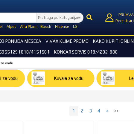
PRIJAVA
Registraci
el
Alpet
Alfa Plam
Bosch
Hisense
LG
KO PONUDA MESECA
VIVAX KLIME PROMO
KAKO KUPITI ONLIN
5955129 I 018/4151501
KONČAR SERVIS 018/4202-888
 za vodu
i za vodu
Kuvala za vodu
Le
1
2
3
4
>
>>