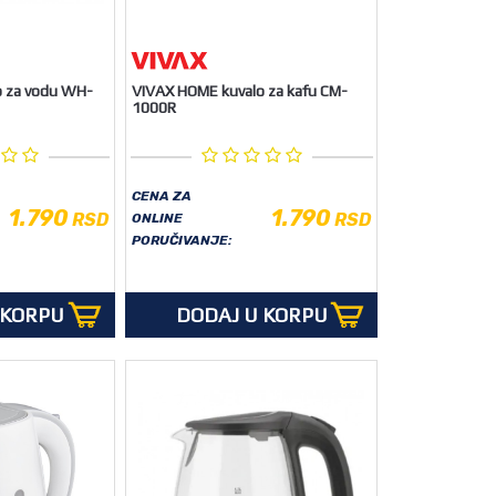
o za vodu WH-
VIVAX HOME kuvalo za kafu CM-
1000R
CENA ZA
1.790
1.790
RSD
RSD
ONLINE
PORUČIVANJE:
 KORPU
DODAJ U KORPU