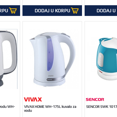
RPU
DODAJ U KORPU
DODAJ U
 vodu WH-
VIVAX HOME WH-175L kuvalo za
SENCOR SWK 1017
vodu