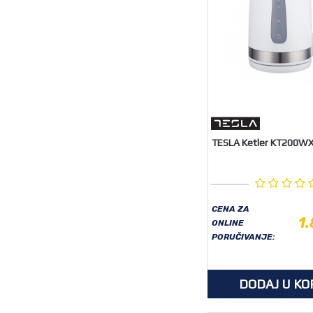
TESLA Ketler KT200W
CENA ZA
1
ONLINE
PORUČIVANJE:
DODAJ U KO