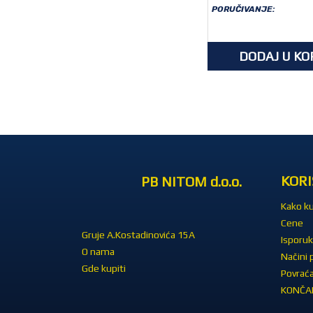
PORUČIVANJE:
DODAJ U KO
KORI
PB NITOM d.o.o.
Kako ku
Cene
Gruje A.Kostadinovića 15A
Isporuk
O nama
Načini 
Gde kupiti
Povraća
KONČAR