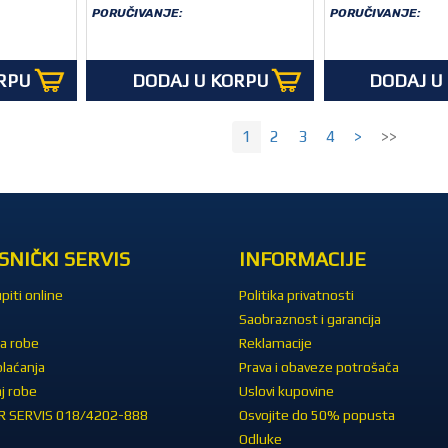
PORUČIVANJE:
PORUČIVANJE:
RPU
DODAJ U KORPU
DODAJ U
1
2
3
4
>
>>
SNIČKI SERVIS
INFORMACIJE
piti online
Politika privatnosti
Saobraznost i garancija
a robe
Reklamacije
plaćanja
Prava i obaveze potrošača
j robe
Uslovi kupovine
 SERVIS 018/4202-888
Osvojite do 50% popusta
Odluke