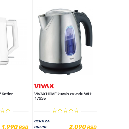
Ketler
VIVAX HOME kuvalo za vodu WH-
179SS
CENA ZA
1.990
2.090
RSD
RSD
ONLINE