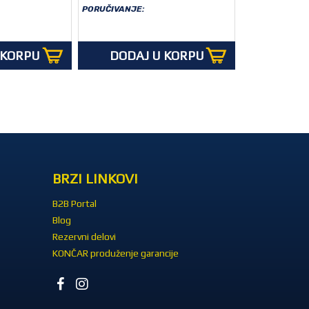
PORUČIVANJE:
 KORPU
DODAJ U KORPU
BRZI LINKOVI
B2B Portal
Blog
Rezervni delovi
KONČAR produženje garancije