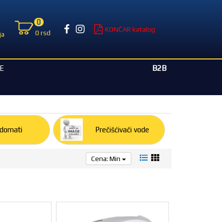
0
KONČAR katalog
0 rsd
ja
B2B
E
domati
Prečišćivači vode
Cena: Min