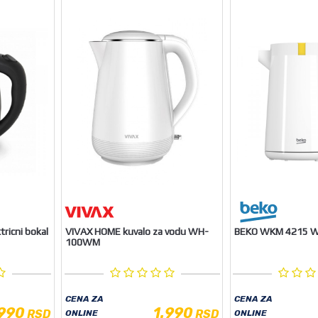
ricni bokal
VIVAX HOME kuvalo za vodu WH-
BEKO WKM 4215 W 
100WM
CENA ZA
CENA ZA
.990
1.990
RSD
RSD
ONLINE
ONLINE