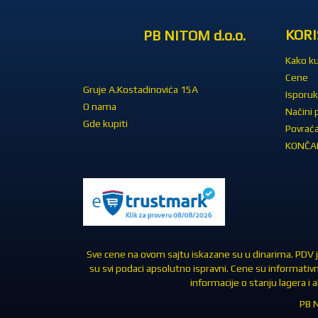
KORI
PB NITOM d.o.o.
Kako ku
Cene
Gruje A.Kostadinovića 15A
Isporuk
O nama
Načini 
Gde kupiti
Povraća
KONČAR
Sve cene na ovom sajtu iskazane su u dinarima. PDV je
su svi podaci apsolutno ispravni. Cene su informativ
informacije o stanju lagera i
PB N