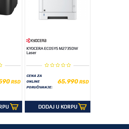
KYOCERA ECOSYS M2735DW
Laser
CENA ZA
590
65.990
RSD
RSD
ONLINE
PORUČIVANJE:
RPU
DODAJ U KORPU