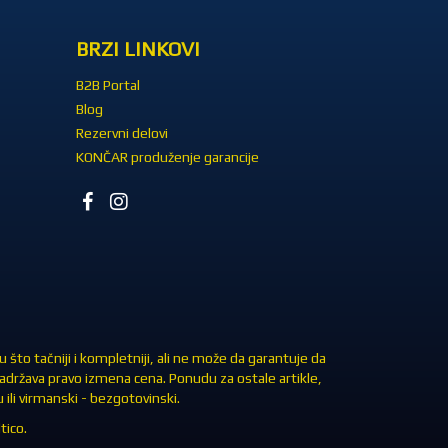
BRZI LINKOVI
B2B Portal
Blog
Rezervni delovi
KONČAR produženje garancije
što tačniji i kompletniji, ali ne može da garantuje da
zadržava pravo izmena cena. Ponudu za ostale artikle,
ili virmanski - bezgotovinski.
tico.