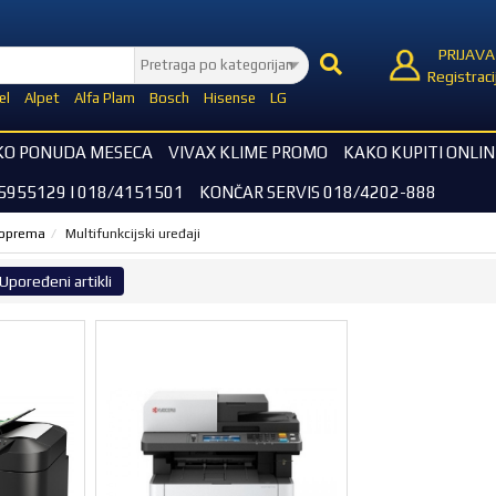
PRIJAVA
Registraci
el
Alpet
Alfa Plam
Bosch
Hisense
LG
KO PONUDA MESECA
VIVAX KLIME PROMO
KAKO KUPITI ONLIN
5955129 I 018/4151501
KONČAR SERVIS 018/4202-888
i oprema
Multifunkcijski uređaji
Upoređeni artikli