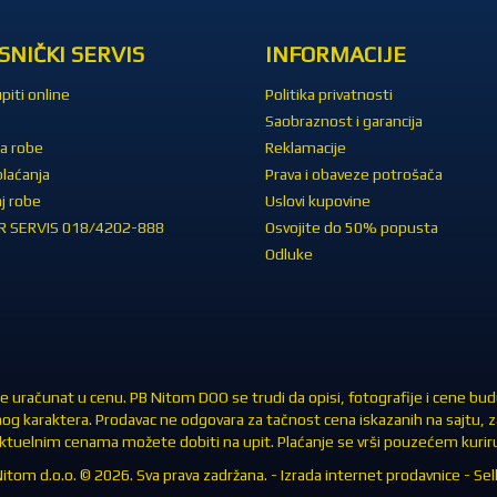
SNIČKI SERVIS
INFORMACIJE
piti online
Politika privatnosti
Saobraznost i garancija
a robe
Reklamacije
plaćanja
Prava i obaveze potrošača
j robe
Uslovi kupovine
 SERVIS 018/4202-888
Osvojite do 50% popusta
Odluke
 uračunat u cenu. PB Nitom DOO se trudi da opisi, fotografije i cene budu 
nog karaktera. Prodavac ne odgovara za tačnost cena iskazanih na sajtu, 
 aktuelnim cenama možete dobiti na upit. Plaćanje se vrši pouzećem kuriru 
itom d.o.o. © 2026. Sva prava zadržana. -
Izrada internet prodavnice
-
Sell