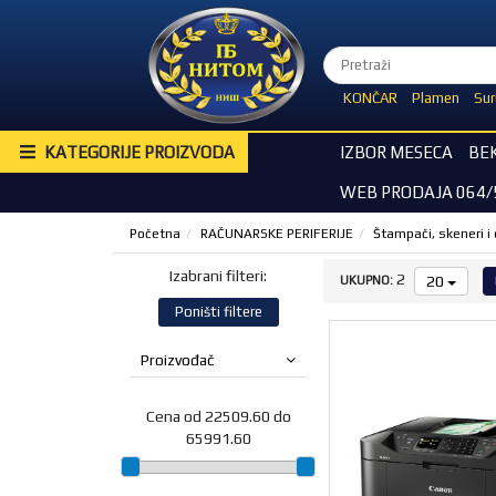
KONČAR
Plamen
Sur
KATEGORIJE PROIZVODA
IZBOR MESECA
BE
WEB PRODAJA 064/
Početna
RAČUNARSKE PERIFERIJE
Štampači, skeneri 
Izabrani filteri:
2
20
UKUPNO:
Poništi filtere
Proizvođač
Cena od 22509.60 do
65991.60