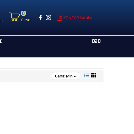
0
KONČAR katalog
0 rsd
ja
B2B
E
Cena: Min