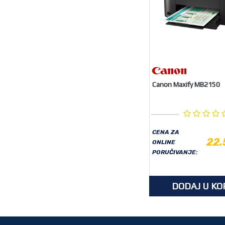
Canon Maxify MB2150
CENA ZA
22.
ONLINE
PORUČIVANJE:
DODAJ U KO