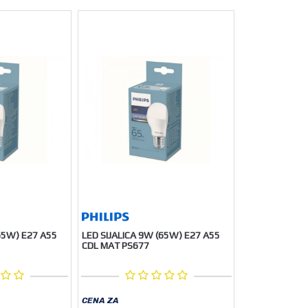
65W) E27 A55
LED SIJALICA 9W (65W) E27 A55
CDL MAT PS677
CENA ZA