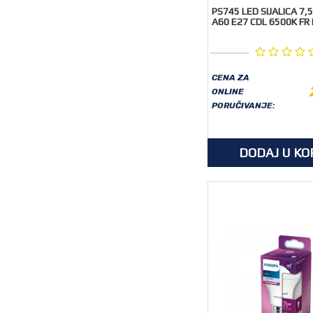
PS745 LED SIJALICA 7
A60 E27 CDL 6500K FR
CENA ZA
ONLINE
PORUČIVANJE:
DODAJ U KO