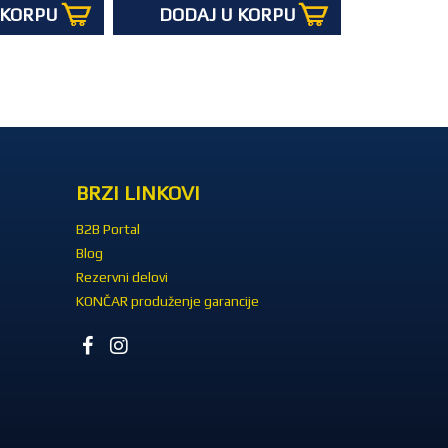
 KORPU
DODAJ U KORPU
BRZI LINKOVI
B2B Portal
Blog
Rezervni delovi
KONČAR produženje garancije