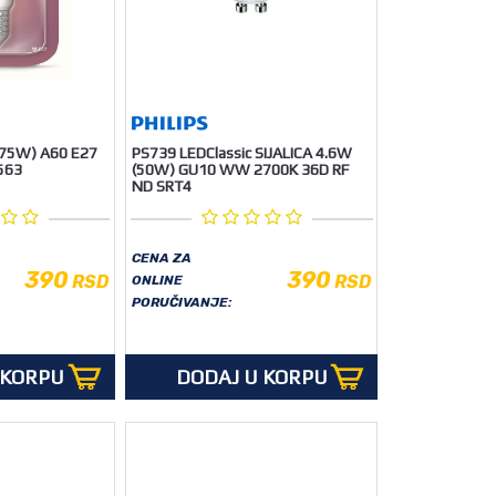
(75W) A60 E27
PS739 LEDClassic SIJALICA 4.6W
563
(50W) GU10 WW 2700K 36D RF
ND SRT4
CENA ZA
390
390
RSD
RSD
ONLINE
PORUČIVANJE:
 KORPU
DODAJ U KORPU