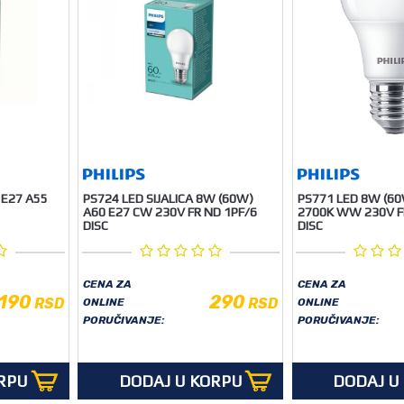
 E27 A55
PS724 LED SIJALICA 8W (60W)
PS771 LED 8W (60
A60 E27 CW 230V FR ND 1PF/6
2700K WW 230V F
DISC
DISC
CENA ZA
CENA ZA
190
290
RSD
RSD
ONLINE
ONLINE
PORUČIVANJE:
PORUČIVANJE:
RPU
DODAJ U KORPU
DODAJ U