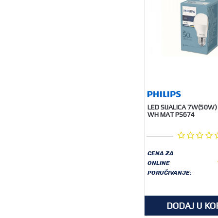
LED SIJALICA 7W(50W)
WH MAT PS674
CENA ZA
ONLINE
PORUČIVANJE:
DODAJ U KO