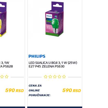
I 3,1W
LED SIJALICA U BOJI 3,1 W (25W)
TA PS628
E27 P45 ZELENA PS630
CENA ZA
590
590
RSD
RSD
ONLINE
PORUČIVANJE: