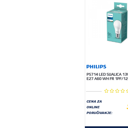
PS714 LED SIJALICA 1
E27 A60 WH FR 1PF/12
CENA ZA
ONLINE
PORUČIVANJE: