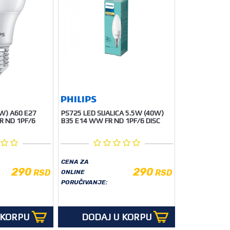
W) A60 E27
PS725 LED SIJALICA 5.5W (40W)
R ND 1PF/6
B35 E14 WW FR ND 1PF/6 DISC
CENA ZA
290
290
RSD
RSD
ONLINE
PORUČIVANJE:
 KORPU
DODAJ U KORPU