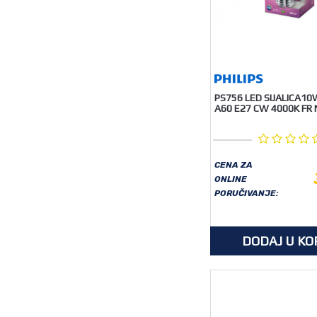
PS756 LED SIJALICA10
A60 E27 CW 4000K FR 
CENA ZA
ONLINE
PORUČIVANJE:
DODAJ U KO