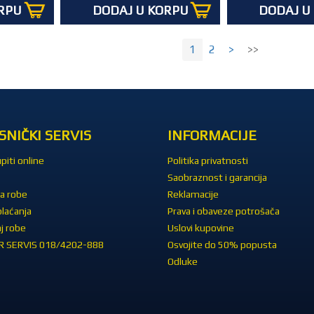
RPU
DODAJ U KORPU
DODAJ U
1
2
>
>>
SNIČKI SERVIS
INFORMACIJE
piti online
Politika privatnosti
Saobraznost i garancija
a robe
Reklamacije
plaćanja
Prava i obaveze potrošača
j robe
Uslovi kupovine
 SERVIS 018/4202-888
Osvojite do 50% popusta
Odluke