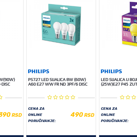
3W(90W)
PS727 LED SIJALICA 8W (60W)
LED SIJALICA U BOJ
-DISC
A60 E27 WW FR ND 3PF/6 DISC
(25W)E27 P45 ZU
CENA ZA
CENA ZA
390
490
RSD
RSD
ONLINE
ONLINE
PORUČIVANJE:
PORUČIVANJE: