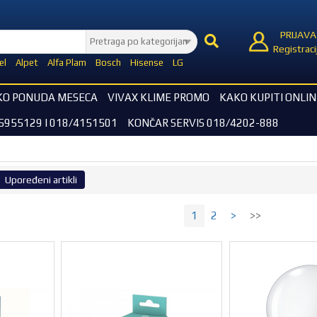
PRIJAVA
Registraci
el
Alpet
Alfa Plam
Bosch
Hisense
LG
KO PONUDA MESECA
VIVAX KLIME PROMO
KAKO KUPITI ONLIN
5955129 I 018/4151501
KONČAR SERVIS 018/4202-888
Upoređeni artikli
1
2
>
>>