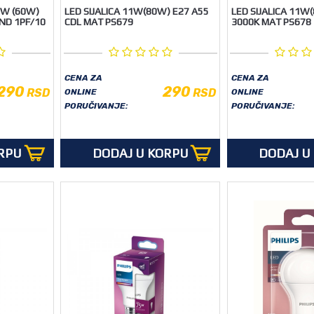
,5W (60W)
LED SIJALICA 11W(80W) E27 A55
LED SIJALICA 11W
 ND 1PF/10
CDL MAT PS679
3000K MAT PS678
CENA ZA
CENA ZA
290
290
RSD
RSD
ONLINE
ONLINE
PORUČIVANJE:
PORUČIVANJE:
RPU
DODAJ U KORPU
DODAJ U