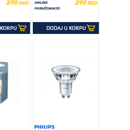
290
290
RSD
RSD
ONLINE
PORUČIVANJE:
 KORPU
DODAJ U KORPU