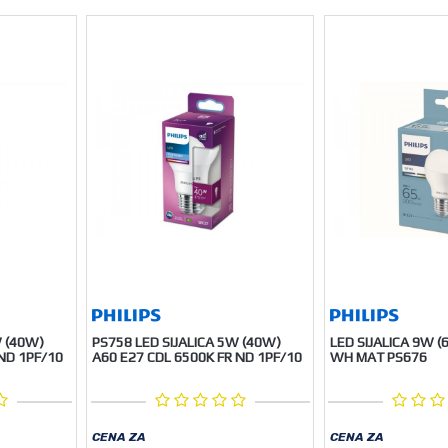
W (40W)
PS758 LED SIJALICA 5W (40W)
LED SIJALICA 9W (
ND 1PF/10
A60 E27 CDL 6500K FR ND 1PF/10
WH MAT PS676
CENA ZA
CENA ZA