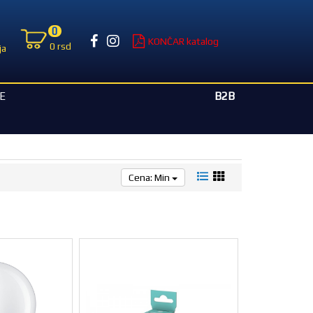
0
KONČAR katalog
0 rsd
ja
B2B
E
Cena: Min