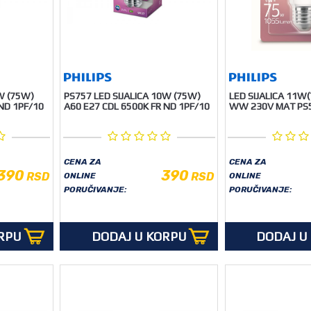
W (75W)
PS757 LED SIJALICA 10W (75W)
LED SIJALICA 11W
ND 1PF/10
A60 E27 CDL 6500K FR ND 1PF/10
WW 230V MAT PS
CENA ZA
CENA ZA
390
390
RSD
RSD
ONLINE
ONLINE
PORUČIVANJE:
PORUČIVANJE:
RPU
DODAJ U KORPU
DODAJ U