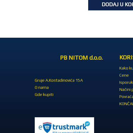
DODAJ U KO
KORI
PB NITOM d.o.o.
Kako ku
Cene
Gruje A.Kostadinovića 15A
Isporuk
O nama
Načini 
Gde kupiti
Povraća
KONČAR