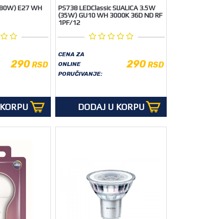
(80W) E27 WH
PS738 LEDClassic SIJALICA 3.5W
(35W) GU10 WH 3000K 36D ND RF
1PF/12
CENA ZA
290
290
RSD
RSD
ONLINE
PORUČIVANJE:
 KORPU
DODAJ U KORPU