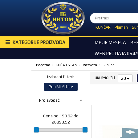
KONČAR
Plamen
Sur
KATEGORIJE PROIZVODA
IZBOR MESECA
BE
WEB PRODAJA 064/
Početna
KUĆA I STAN
Rasveta
Sijalice
Izabrani filteri:
31
20
UKUPNO:
Poništi filtere
Proizvođač
Cena od 193.92 do
26853.92