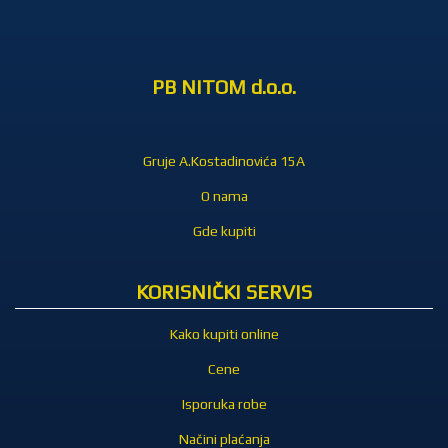
PB NITOM d.o.o.
Gruje A.Kostadinovića 15A
O nama
Gde kupiti
KORISNIČKI SERVIS
Kako kupiti online
Cene
Isporuka robe
Načini plaćanja