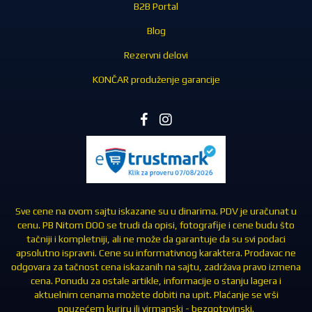
B2B Portal
Blog
Rezervni delovi
KONČAR produženje garancije
Sve cene na ovom sajtu iskazane su u dinarima. PDV je uračunat u
cenu. PB Nitom DOO se trudi da opisi, fotografije i cene budu što
tačniji i kompletniji, ali ne može da garantuje da su svi podaci
apsolutno ispravni. Cene su informativnog karaktera. Prodavac ne
odgovara za tačnost cena iskazanih na sajtu, zadržava pravo izmena
cena. Ponudu za ostale artikle, informacije o stanju lagera i
aktuelnim cenama možete dobiti na upit. Plaćanje se vrši
pouzećem kuriru ili virmanski - bezgotovinski.