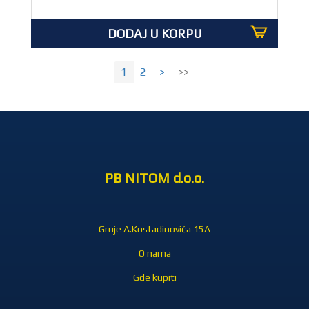
DODAJ U KORPU
1
2
>
>>
PB NITOM d.o.o.
Gruje A.Kostadinovića 15A
O nama
Gde kupiti