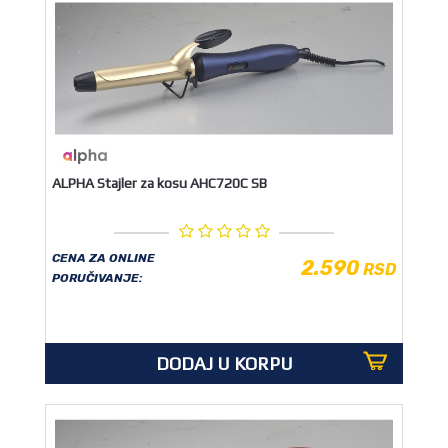
ALPHA Stajler za kosu AHC720C SB
CENA ZA ONLINE
2.590
RSD
PORUČIVANJE:
DODAJ U KORPU