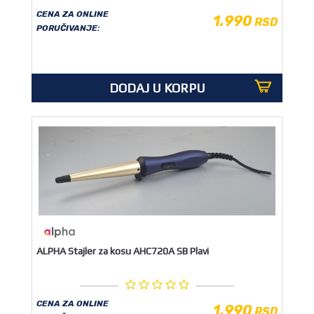
CENA ZA ONLINE
1.990
RSD
PORUČIVANJE:
DODAJ U KORPU
ALPHA Stajler za kosu AHC720A SB Plavi
CENA ZA ONLINE
1.990
RSD