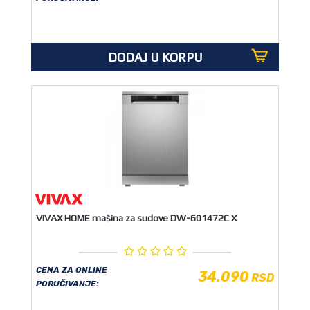
DODAJ U KORPU
VIVAX HOME mašina za sudove DW-601472C X
CENA ZA ONLINE
34.090
RSD
PORUČIVANJE: