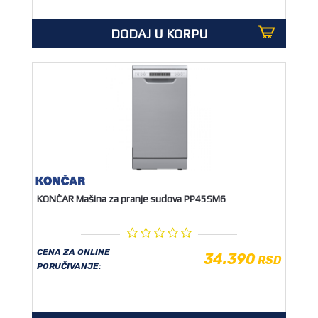
DODAJ U KORPU
KONČAR Mašina za pranje sudova PP45SM6
CENA ZA ONLINE
34.390
RSD
PORUČIVANJE: