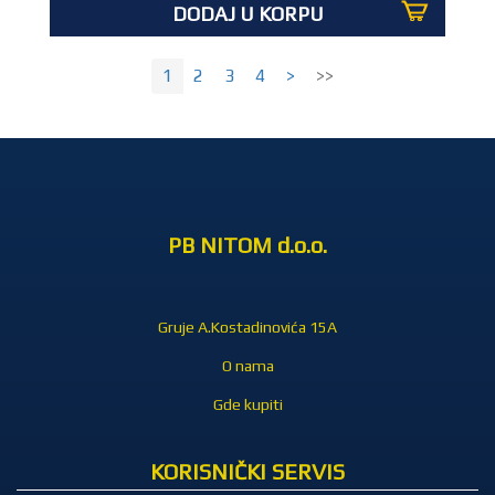
DODAJ U KORPU
1
2
3
4
>
>>
PB NITOM d.o.o.
Gruje A.Kostadinovića 15A
O nama
Gde kupiti
KORISNIČKI SERVIS