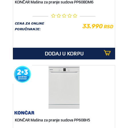
KONČAR Mašina za pranje sudova PP60BDM6
CENA ZA ONLINE
33.990
RSD
PORUČIVANJE:
DODAJ U KORPU
KONČAR Mašina za pranje sudova PP60BH5