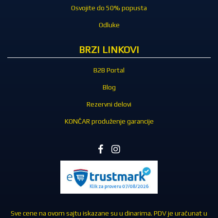
Osvojite do 50% popusta
Odluke
BRZI LINKOVI
B2B Portal
Blog
Rezervni delovi
KONČAR produženje garancije
Sve cene na ovom sajtu iskazane su u dinarima. PDV je uračunat u