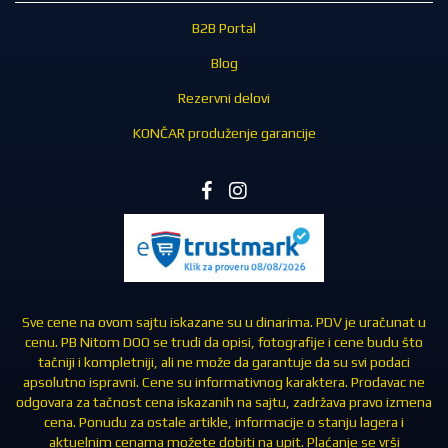
B2B Portal
Blog
Rezervni delovi
KONČAR produženje garancije
Sve cene na ovom sajtu iskazane su u dinarima. PDV je uračunat u
cenu. PB Nitom DOO se trudi da opisi, fotografije i cene budu što
tačniji i kompletniji, ali ne može da garantuje da su svi podaci
apsolutno ispravni. Cene su informativnog karaktera. Prodavac ne
odgovara za tačnost cena iskazanih na sajtu, zadržava pravo izmena
cena. Ponudu za ostale artikle, informacije o stanju lagera i
aktuelnim cenama možete dobiti na upit. Plaćanje se vrši