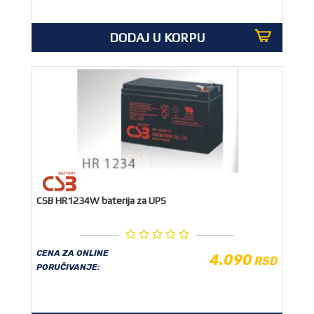
OUTLET
DODAJ U KORPU
CSB HR1234W baterija za UPS
CENA ZA ONLINE
4.090
RSD
PORUČIVANJE: