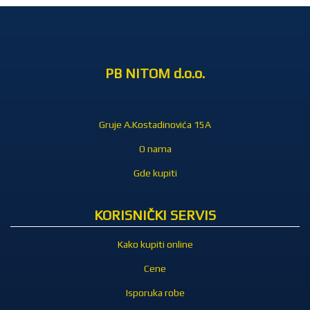
PB NITOM d.o.o.
Gruje A.Kostadinovića 15A
O nama
Gde kupiti
KORISNIČKI SERVIS
Kako kupiti online
Cene
Isporuka robe