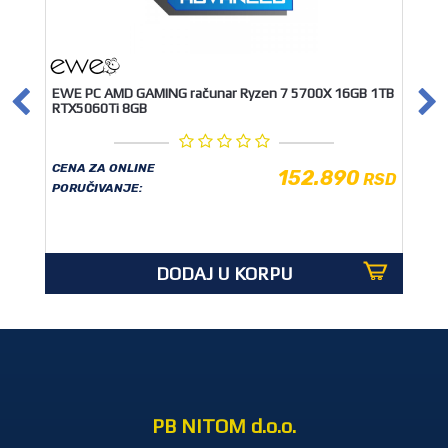
EWE PC AMD GAMING računar Ryzen 7 5700X 16GB 1TB
RTX5060Ti 8GB
CENA ZA ONLINE
152.890
RSD
PORUČIVANJE:
DODAJ U KORPU
PB NITOM d.o.o.