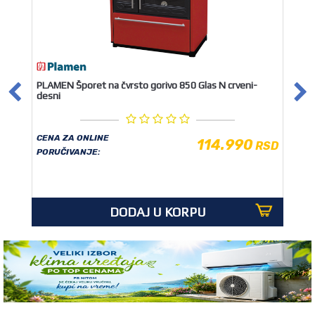
PLAMEN Šporet na čvrsto gorivo 850 Glas N crveni-
desni
CENA ZA ONLINE
114.990
RSD
PORUČIVANJE:
DODAJ U KORPU