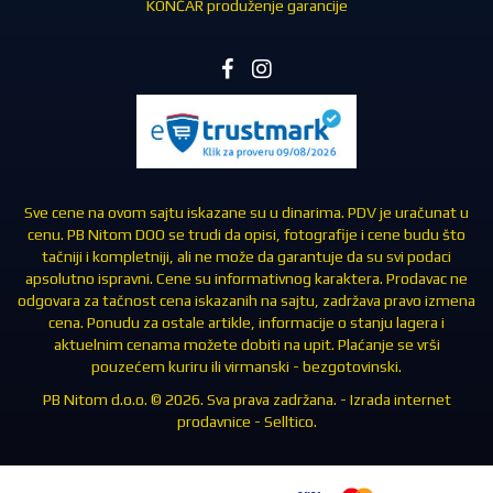
KONČAR produženje garancije
Sve cene na ovom sajtu iskazane su u dinarima. PDV je uračunat u
cenu. PB Nitom DOO se trudi da opisi, fotografije i cene budu što
tačniji i kompletniji, ali ne može da garantuje da su svi podaci
apsolutno ispravni. Cene su informativnog karaktera. Prodavac ne
odgovara za tačnost cena iskazanih na sajtu, zadržava pravo izmena
cena. Ponudu za ostale artikle, informacije o stanju lagera i
aktuelnim cenama možete dobiti na upit. Plaćanje se vrši
pouzećem kuriru ili virmanski - bezgotovinski.
PB Nitom d.o.o. © 2026. Sva prava zadržana. -
Izrada internet
prodavnice
-
Selltico.