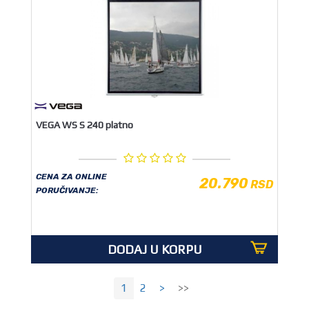
VEGA WS S 240 platno
CENA ZA ONLINE
20.790
RSD
PORUČIVANJE:
DODAJ U KORPU
1
2
>
>>