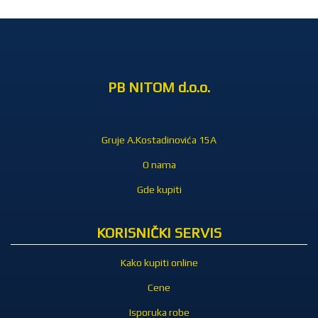
PB NITOM d.o.o.
Gruje A.Kostadinovića 15A
O nama
Gde kupiti
KORISNIČKI SERVIS
Kako kupiti online
Cene
Isporuka robe