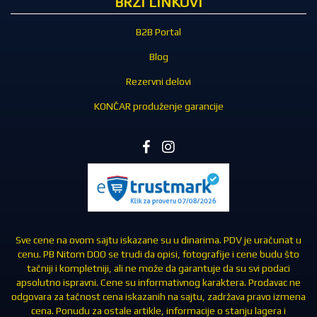
BRZI LINKOVI
B2B Portal
Blog
Rezervni delovi
KONČAR produženje garancije
Sve cene na ovom sajtu iskazane su u dinarima. PDV je uračunat u
cenu. PB Nitom DOO se trudi da opisi, fotografije i cene budu što
tačniji i kompletniji, ali ne može da garantuje da su svi podaci
apsolutno ispravni. Cene su informativnog karaktera. Prodavac ne
odgovara za tačnost cena iskazanih na sajtu, zadržava pravo izmena
cena. Ponudu za ostale artikle, informacije o stanju lagera i