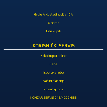
Gruje A.Kostadinovića 15A
O nama
Gde kupiti
KORISNIČKI SERVIS
Kako kupiti online
Cene
Isporuka robe
Načini plaćanja
Povraćaj robe
KONČAR SERVIS 018/4202-888