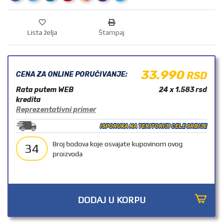
OUTLET
Lista želja
Štampaj
33.990
RSD
CENA ZA ONLINE PORUČIVANJE:
Rata putem WEB
24 x 1.583
rsd
kredita
Reprezentativni primer
ISPORUKA NA TERITORIJI CELE SRBIJE
Broj bodova koje osvajate kupovinom ovog
34
proizvoda
DODAJ U KORPU