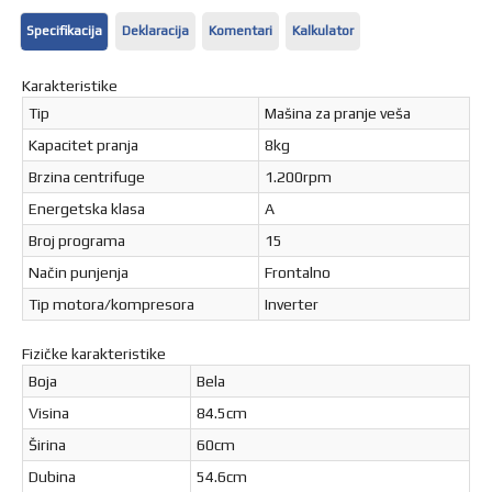
Specifikacija
Deklaracija
Komentari
Kalkulator
Karakteristike
Tip
Mašina za pranje veša
Kapacitet pranja
8kg
Brzina centrifuge
1.200rpm
Energetska klasa
A
Broj programa
15
Način punjenja
Frontalno
Tip motora/kompresora
Inverter
Fizičke karakteristike
Boja
Bela
Visina
84.5cm
Širina
60cm
Dubina
54.6cm