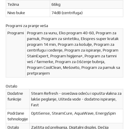
Težina
66kg
Nivo buke
74dB (centrifuga)
Programi za pranje veša
Programi
Program za vunu, Eko program 40-60, Program za
pamuk, Program za sintetiku, Ekspres super kratak
program 14 min, Program za košulje, Program za
centrifugu i ceđenje, Program za ispiranje, Program
StainExpert, Program higijena+, Program za tamni
veš / farmerke, Program za čišćenje bubnja,
Program CoolClean, Mešovito, Program za pamuk sa
pretpranjem
Ostalo
Dodatne
Steam Refresh - osvežava odeću i opušta vlakna za
funkcije
lakše peglanje, Ušteda vode - dodatno ispiranje,
Fast
Podržane
OptiSense, SteamCure, AquaWave, EnergySpin
tehnologije
Ostalo
Zaštita od prelivanja, Digitalni displej, Dečija