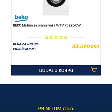
BEKO Mašina za pranje veša WTV 7522 XCW
CENA ZA ONLINE
33.590
RSD
PORUČIVANJE:
DODAJ U KORPU
PB NITOM d.o.o.