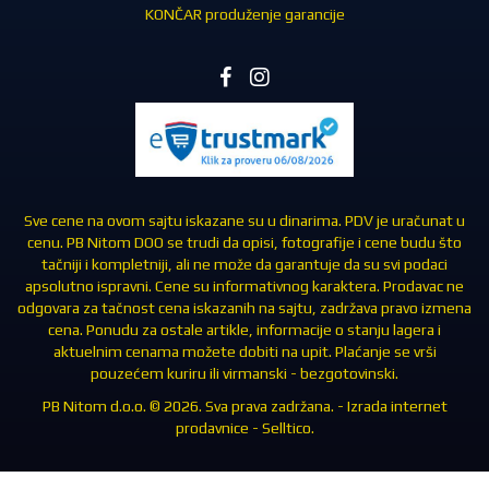
KONČAR produženje garancije
Sve cene na ovom sajtu iskazane su u dinarima. PDV je uračunat u
cenu. PB Nitom DOO se trudi da opisi, fotografije i cene budu što
tačniji i kompletniji, ali ne može da garantuje da su svi podaci
apsolutno ispravni. Cene su informativnog karaktera. Prodavac ne
odgovara za tačnost cena iskazanih na sajtu, zadržava pravo izmena
cena. Ponudu za ostale artikle, informacije o stanju lagera i
aktuelnim cenama možete dobiti na upit. Plaćanje se vrši
pouzećem kuriru ili virmanski - bezgotovinski.
PB Nitom d.o.o. © 2026. Sva prava zadržana. -
Izrada internet
prodavnice
-
Selltico.