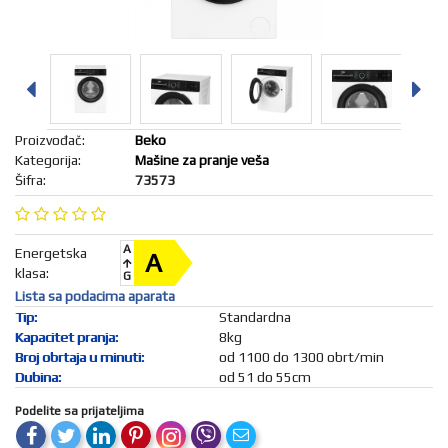
018/4202-
KONZOLE
I FIGURE
888
MREŽA I
BEZBEDNOST
B2B
KANCELARIJA
I POS
OPREMA
Proizvođač:
Beko
FOTO,
Kategorija:
Mašine za pranje veša
KAMERE,
Šifra:
73573
DRONOVI
SPORT I
PUTOVANJE
A
AUTO-
Energetska
A
MOTO
klasa:
G
OPREMA
Lista sa podacima aparata
ALATI I
Tip:
Standardna
BAŠTENSKA
Kapacitet pranja:
8kg
OPREMA
Broj obrtaja u minuti:
od 1100 do 1300 obrt/min
LETNJI
Dubina:
od 51 do 55cm
PROGRAM
IGRAČKE
Podelite sa prijateljima
I BEBI
OPREMA