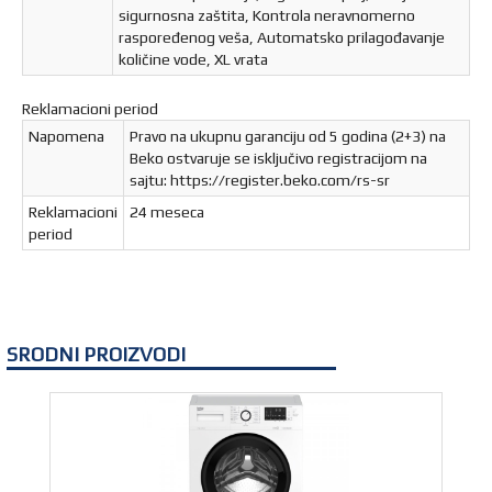
sigurnosna zaštita, Kontrola neravnomerno
raspoređenog veša, Automatsko prilagođavanje
količine vode, XL vrata
Reklamacioni period
Napomena
Pravo na ukupnu garanciju od 5 godina (2+3) na
Beko ostvaruje se isključivo registracijom na
sajtu: https://register.beko.com/rs-sr
Reklamacioni
24 meseca
period
SRODNI PROIZVODI