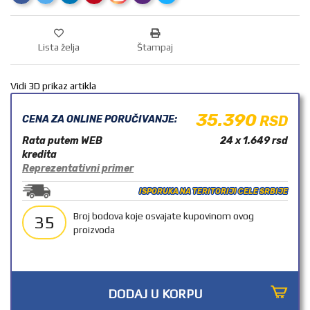
OUTLET
Lista želja
Štampaj
Vidi 3D prikaz artikla
35.390
RSD
CENA ZA ONLINE PORUČIVANJE:
Rata putem WEB
24 x 1.649
rsd
kredita
Reprezentativni primer
ISPORUKA NA TERITORIJI CELE SRBIJE
Broj bodova koje osvajate kupovinom ovog
35
proizvoda
DODAJ U KORPU