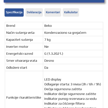
Specifikacija
Deklaracija
Komentari
Kalkulator
Brend
Beko
Način sušenja veša
Kondenzaciono sa grejačem
Kapacitet sušenja
7 kg
Inverter motor
Ne
Energetski razred
G (1.3.2021.)
Smer otvaranja vrata
Desno
Odloženi start
Da
LED display
Odlaganje starta: 3 nivoa (3h / 6h / 9h)
Dečija sigurnosna zaštita
Indikator dečije sigurnosne zaštite
Funkcije i karakteristike
Indikator punog rezervoara za vodu
Indikator za čišćenje filtera