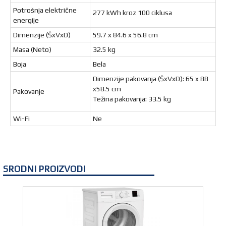
Potrošnja električne
277 kWh kroz 100 ciklusa
energije
Dimenzije (ŠxVxD)
59.7 x 84.6 x 56.8 cm
Masa (Neto)
32.5 kg
Boja
Bela
Dimenzije pakovanja (ŠxVxD): 65 x 88
x58.5 cm
Pakovanje
Težina pakovanja: 33.5 kg
Wi-Fi
Ne
SRODNI PROIZVODI