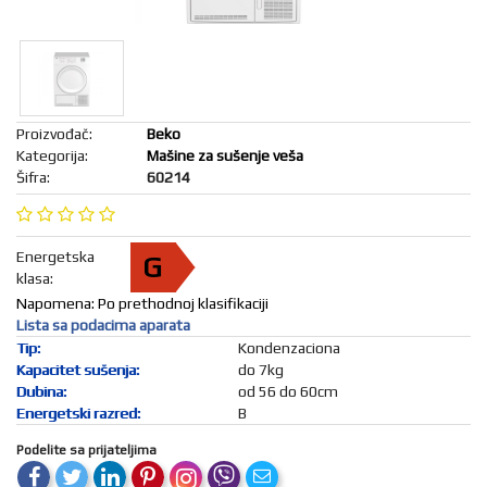
018/4202-
KONZOLE
I FIGURE
888
MREŽA I
BEZBEDNOST
B2B
KANCELARIJA
I POS
Proizvođač:
Beko
OPREMA
Kategorija:
Mašine za sušenje veša
FOTO,
Šifra:
60214
KAMERE,
DRONOVI
SPORT I
PUTOVANJE
Energetska
G
AUTO-
klasa:
MOTO
Napomena: Po prethodnoj klasifikaciji
OPREMA
Lista sa podacima aparata
ALATI I
Tip:
Kondenzaciona
BAŠTENSKA
Kapacitet sušenja:
do 7kg
OPREMA
Dubina:
od 56 do 60cm
LETNJI
Energetski razred:
B
PROGRAM
IGRAČKE
Podelite sa prijateljima
I BEBI
OPREMA