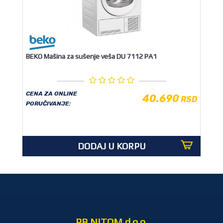
BEKO Mašina za sušenje veša DU 7112 PA1
CENA ZA ONLINE
40.690
RSD
PORUČIVANJE:
DODAJ U KORPU
PB NITOM d.o.o.