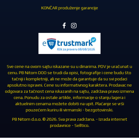
KONČAR produženje garancije
Sve cene na ovom sajtu iskazane su u dinarima. PDV je uračunat u
cenu. PB Nitom DOO se trudi da opisi, fotografije i cene budu što
tačniji i kompletniji, ali ne može da garantuje da su svi podaci
apsolutno ispravni. Cene su informativnog karaktera. Prodavac ne
odgovara za tačnost cena iskazanih na sajtu, zadržava pravo izmena
cena. Ponudu za ostale artikle, informacije o stanju lagera i
aktuelnim cenama možete dobiti na upit. Plaćanje se vrši
pouzećem kuriru ili virmanski - bezgotovinski.
PB Nitom d.o.o. © 2026. Sva prava zadržana. -
Izrada internet
prodavnice
-
Selltico.