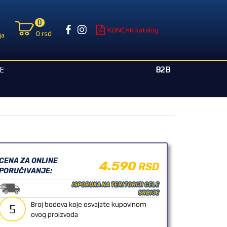
0
KONČAR katalog
0 rsd
ja
B2B
E
CENA ZA ONLINE
4.590
RSD
PORUČIVANJE:
ISPORUKA NA TERITORIJI CELE
SRBIJE
Broj bodova koje osvajate kupovinom
5
ovog proizvoda