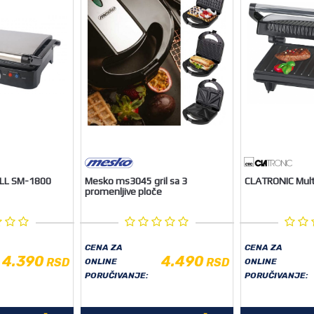
ILL SM-1800
Mesko ms3045 gril sa 3
CLATRONIC Mult
promenljive ploče
CENA ZA
CENA ZA
4.390
4.490
RSD
RSD
ONLINE
ONLINE
PORUČIVANJE:
PORUČIVANJE: