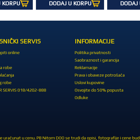
U KORPU
DODAJ U KORPU
DODAJ 
SNIČKI SERVIS
INFORMACIJE
piti online
Politika privatnosti
Saobraznost i garancija
a robe
Reklamacije
plaćanja
Prava i obaveze potrošača
j robe
Uslovi kupovine
 SERVIS 018/4202-888
Osvojite do 50% popusta
Odluke
 uračunat u cenu. PB Nitom DOO se trudi da opisi, fotografije i cene budu 