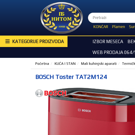
KONČAR
Plamen
Sur
KATEGORIJE PROIZVODA
IZBOR MESECA
BE
WEB PRODAJA 064/
Početna
KUĆA I STAN
Mali kuhinjski aparati
Termičk
BOSCH Toster TAT2M124