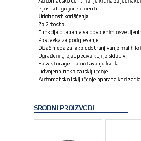
Automatsko centriranje kruha za jednak
Pljosnati grejni elementi
Udobnost korišćenja
Za 2 tosta
Funkcija otapanja sa odvojenim osvetlj
Postavka za podgrevanje
Dizač hleba za lako odstranjivanje malih kri
Ugrađeni grejač peciva koji je sklopiv
Easy storage: namotavanje kabla
Odvojena tipka za isključenje
Automatsko isključenje aparata kod zagla
SRODNI PROIZVODI