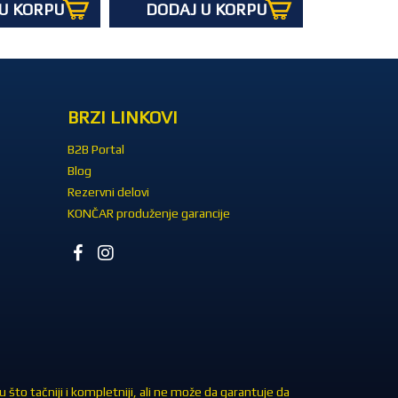
U KORPU
DODAJ U KORPU
BRZI LINKOVI
B2B Portal
Blog
Rezervni delovi
KONČAR produženje garancije
što tačniji i kompletniji, ali ne može da garantuje da