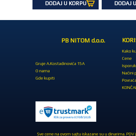
DODAJ U KORPU
DODAJ 
KORI
PB NITOM d.o.o.
Kako ku
Cene
Gruje A.Kostadinovića 15A
Isporuk
O nama
Načini 
Gde kupiti
Povraća
KONČAR
Sve cene na ovom sajtu iskazane su u dinarima. PDV je