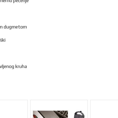
omerno pečenje
enim dugmetom
ški
vljenog kruha