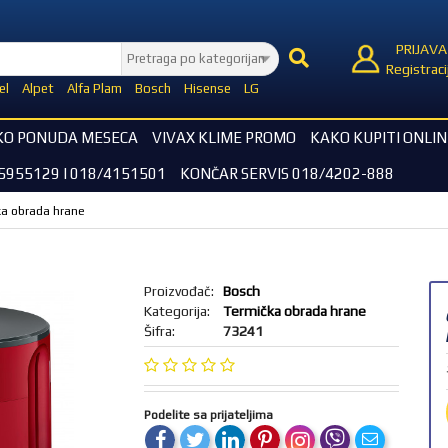
PRIJAVA
Registraci
el
Alpet
Alfa Plam
Bosch
Hisense
LG
KO PONUDA MESECA
VIVAX KLIME PROMO
KAKO KUPITI ONLIN
5955129 I 018/4151501
KONČAR SERVIS 018/4202-888
a obrada hrane
Proizvođač:
Bosch
Kategorija:
Termička obrada hrane
Šifra:
73241
Podelite sa prijateljima