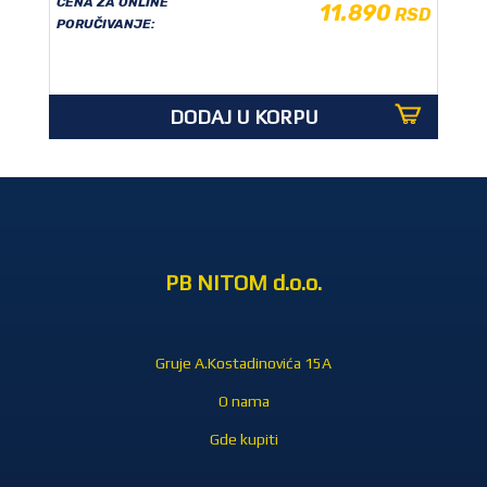
CENA ZA ONLINE
11.890
RSD
PORUČIVANJE:
DODAJ U KORPU
PB NITOM d.o.o.
Gruje A.Kostadinovića 15A
O nama
Gde kupiti