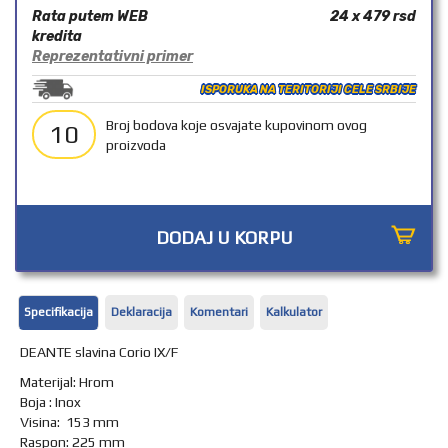
Rata putem WEB
24 x 479
rsd
OUTLET
kredita
Reprezentativni primer
ISPORUKA NA TERITORIJI CELE SRBIJE
Broj bodova koje osvajate kupovinom ovog
10
proizvoda
DODAJ U KORPU
Specifikacija
Deklaracija
Komentari
Kalkulator
DEANTE slavina Corio IX/F
Materijal: Hrom
Boja : Inox
Visina: 153 mm
Raspon: 225 mm