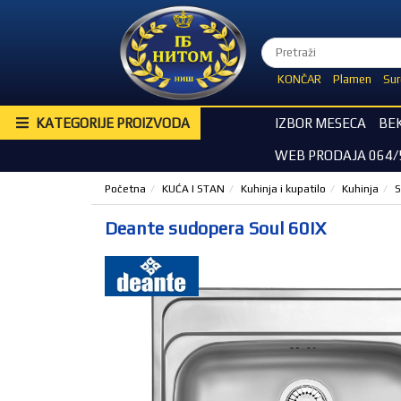
KONČAR
Plamen
Sur
KATEGORIJE PROIZVODA
IZBOR MESECA
BE
WEB PRODAJA 064/
Početna
KUĆA I STAN
Kuhinja i kupatilo
Kuhinja
S
Deante sudopera Soul 60IX