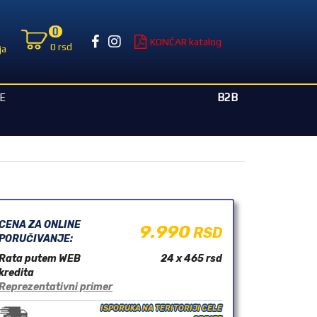
0
KONČAR katalog
0 rsd
ja
B2B
E
CENA ZA ONLINE
9.990
RSD
PORUČIVANJE:
Rata putem WEB
24 x 465
rsd
kredita
Reprezentativni primer
ISPORUKA NA TERITORIJI CELE