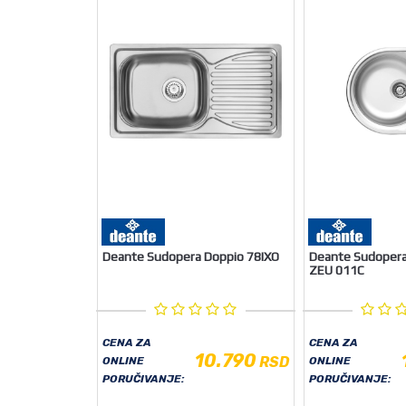
Deante Sudopera Doppio 78IXO
Deante Sudopera
ZEU 011C
CENA ZA
CENA ZA
10.790
RSD
ONLINE
ONLINE
PORUČIVANJE:
PORUČIVANJE: