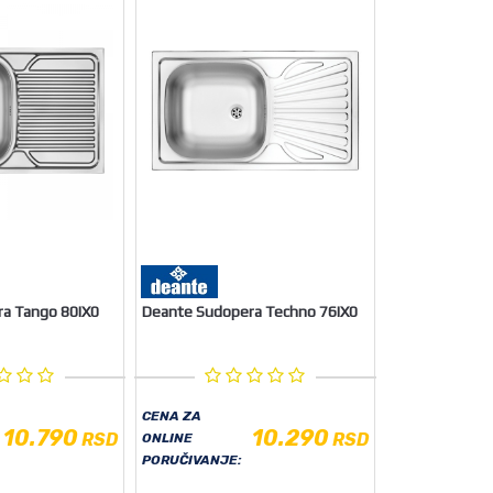
a Tango 80IX0
Deante Sudopera Techno 76IX0
CENA ZA
10.790
10.290
RSD
RSD
ONLINE
PORUČIVANJE: