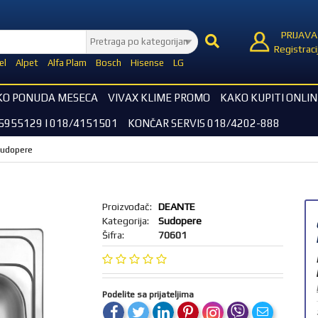
PRIJAVA
Registraci
el
Alpet
Alfa Plam
Bosch
Hisense
LG
KO PONUDA MESECA
VIVAX KLIME PROMO
KAKO KUPITI ONLIN
5955129 I 018/4151501
KONČAR SERVIS 018/4202-888
udopere
Proizvođač:
DEANTE
Kategorija:
Sudopere
Šifra:
70601
Podelite sa prijateljima