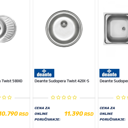
 Twist 58IX0
Deante Sudopera Twist 42IX-S
Deante Sudoper
CENA ZA
CENA ZA
10.790
11.390
RSD
RSD
ONLINE
ONLINE
PORUČIVANJE:
PORUČIVANJE: