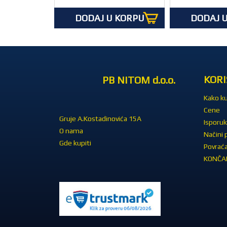
DODAJ U KORPU
DODAJ 
KORI
PB NITOM d.o.o.
Kako ku
Cene
Gruje A.Kostadinovića 15A
Isporuk
O nama
Načini 
Gde kupiti
Povraća
KONČAR