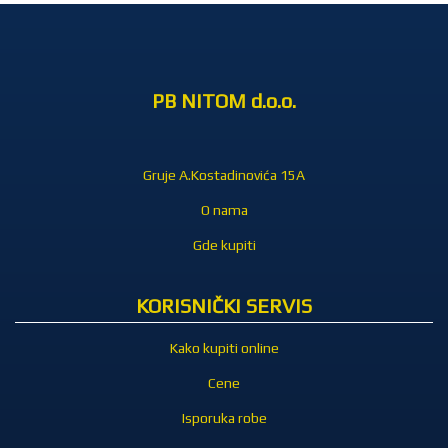
PB NITOM d.o.o.
Gruje A.Kostadinovića 15A
O nama
Gde kupiti
KORISNIČKI SERVIS
Kako kupiti online
Cene
Isporuka robe