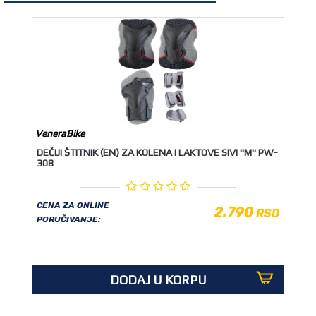
VeneraBike
DEČIJI ŠTITNIK (EN) ZA KOLENA I LAKTOVE SIVI "M" PW-
308
CENA ZA ONLINE
2.790
RSD
PORUČIVANJE:
DODAJ U KORPU