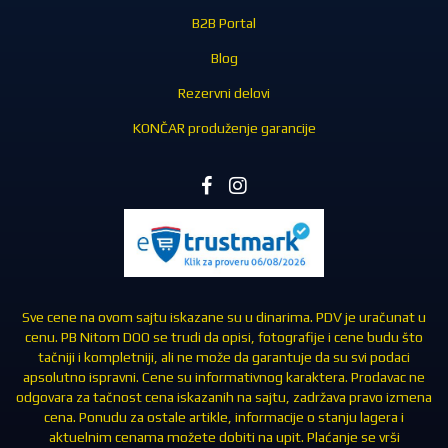
B2B Portal
Blog
Rezervni delovi
KONČAR produženje garancije
Sve cene na ovom sajtu iskazane su u dinarima. PDV je uračunat u
cenu. PB Nitom DOO se trudi da opisi, fotografije i cene budu što
tačniji i kompletniji, ali ne može da garantuje da su svi podaci
apsolutno ispravni. Cene su informativnog karaktera. Prodavac ne
odgovara za tačnost cena iskazanih na sajtu, zadržava pravo izmena
cena. Ponudu za ostale artikle, informacije o stanju lagera i
aktuelnim cenama možete dobiti na upit. Plaćanje se vrši