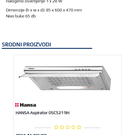
Halogeno osvetljenje 1 x 28 W
Dimenzije (h x w x d): 85 x 600 x 470 mm
Nivo buke 65 db
SRODNI PROIZVODI
HANSA Aspirator OSC5211IH