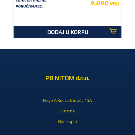
CENA ZA ONLINE
9.090
RSD
PORUČIVANJE:
DODAJ U KORPU
PB NITOM d.o.o.
Gruje A.Kostadinovića 15A
O nama
Gde kupiti