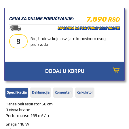
OUTLET
7.890
RSD
CENA ZA ONLINE PORUČIVANJE:
ISPORUKA NA TERITORIJI CELE SRBIJE
Broj bodova koje osvajate kupovinom ovog
8
proizvoda
DODAJ U KORPU
Specifikacija
Deklaracija
Komentari
Kalkulator
Hansa beli aspirator 60 cm
3 nivoa brzine
Performanse 169 m³ / h
Snaga 118 W