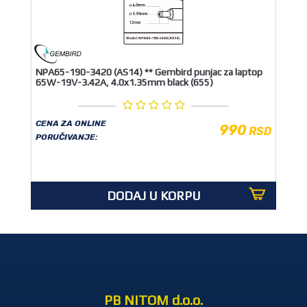
NPA65-190-3420 (AS14) ** Gembird punjac za laptop
65W-19V-3.42A, 4.0x1.35mm black (655)
CENA ZA ONLINE
990
RSD
PORUČIVANJE:
DODAJ U KORPU
PB NITOM d.o.o.