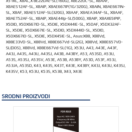
X51RL, X8AC,X 8E22DAc-SL(160G), X8E22DC-SL, X8AAF,
X8AES12AF-SL, X8AIP, X8AE667IP(1G/320G), X8AIN, X8AE667IN-
SL, X8AF, X8AES12AF-SL(320G), X8AAF, X8AEA34AF-SL, X8AAF,
X8AET52AF-SL, X8AIP, X8AE44Ip-SL(500G), X8AIP, X8AX65IPIP,
X5DID, X5DX667ID-SL, X5DIE, X5DX44IE-SL, X5DAF, X5DX32AF-
SL, X5DIE, X5DX667IE-SL, X5DID, X5DX44ID-SL, X5DID,
X5DX667ID-SL, X5DIE, X5DX45IE-SL, Asus:X88, X88Vd,
X88E33VD-SL, X88Vd, X88E667Vd-SL(2G), X88Vd, X88E657VD-
SL(DOS), X88Vd, X88E667Vd-SL(1G), X53U, A43, A43E, A43F,
A43J, A43S, A43U, A43SJ, A43B, A43BY, A53, A53SD, A53U,
A53S, A53SJ, A53SV, A53E, A53B, A53BY, A53D, A53F, A53J,
A53JA, A53SD, K43, K43S, K43T, K43E, K43BY, K43J, K43U, K43SJ,
K43SV, K53, K53U, K53S, K53B, X43, X43E
SRODNI PROIZVODI