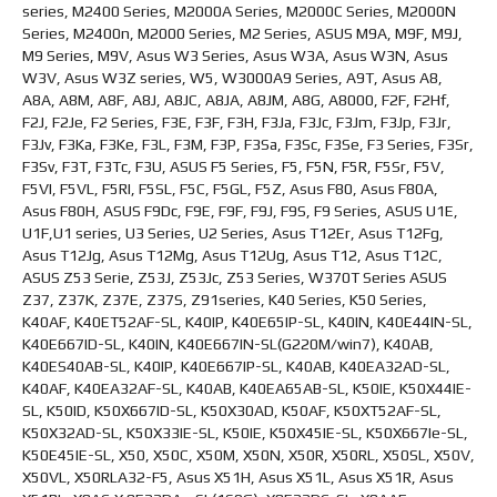
series, M2400 Series, M2000A Series, M2000C Series, M2000N
Series, M2400n, M2000 Series, M2 Series, ASUS M9A, M9F, M9J,
M9 Series, M9V, Asus W3 Series, Asus W3A, Asus W3N, Asus
W3V, Asus W3Z series, W5, W3000A9 Series, A9T, Asus A8,
A8A, A8M, A8F, A8J, A8JC, A8JA, A8JM, A8G, A8000, F2F, F2Hf,
F2J, F2Je, F2 Series, F3E, F3F, F3H, F3Ja, F3Jc, F3Jm, F3Jp, F3Jr,
F3Jv, F3Ka, F3Ke, F3L, F3M, F3P, F3Sa, F3Sc, F3Se, F3 Series, F3Sr,
F3Sv, F3T, F3Tc, F3U, ASUS F5 Series, F5, F5N, F5R, F5Sr, F5V,
F5VI, F5VL, F5RI, F5SL, F5C, F5GL, F5Z, Asus F80, Asus F80A,
Asus F80H, ASUS F9Dc, F9E, F9F, F9J, F9S, F9 Series, ASUS U1E,
U1F,U1 series, U3 Series, U2 Series, Asus T12Er, Asus T12Fg,
Asus T12Jg, Asus T12Mg, Asus T12Ug, Asus T12, Asus T12C,
ASUS Z53 Serie, Z53J, Z53Jc, Z53 Series, W370T Series ASUS
Z37, Z37K, Z37E, Z37S, Z91series, K40 Series, K50 Series,
K40AF, K40ET52AF-SL, K40IP, K40E65IP-SL, K40IN, K40E44IN-SL,
K40E667ID-SL, K40IN, K40E667IN-SL(G220M/win7), K40AB,
K40ES40AB-SL, K40IP, K40E667IP-SL, K40AB, K40EA32AD-SL,
K40AF, K40EA32AF-SL, K40AB, K40EA65AB-SL, K50IE, K50X44IE-
SL, K50ID, K50X667ID-SL, K50X30AD, K50AF, K50XT52AF-SL,
K50X32AD-SL, K50X33IE-SL, K50IE, K50X45IE-SL, K50X667Ie-SL,
K50E45IE-SL, X50, X50C, X50M, X50N, X50R, X50RL, X50SL, X50V,
X50VL, X50RLA32-F5, Asus X51H, Asus X51L, Asus X51R, Asus