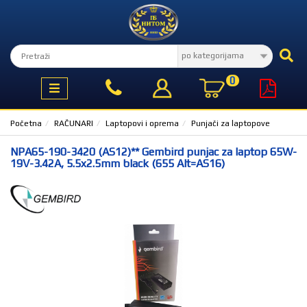
KATEGORIJE
PROIZVODA
IZBOR
MESECA
TV,
AUDIO,
BEKO
VIDEO
PONUDA
0
BELA
MESECA
TEHNIKA
VIVAX
KLIMA
KLIME
Početna
RAČUNARI
Laptopovi i oprema
Punjači za laptopove
UREĐAJI I
GREJANJE
PROMO
NPA65-190-3420 (AS12)** Gembird punjac za laptop 65W-
KUĆA
KAKO
19V-3.42A, 5.5x2.5mm black (655 Alt=AS16)
I
KUPITI
STAN
ONLINE
TELEFONI
I OPREMA
WEB
PRODAJA
RAČUNARI
064/5955129
RAČUNARSKE
I
KOMPONENTE
018/4151501
RAČUNARSKE
PERIFERIJE
KONČAR
SERVIS
GAMING,