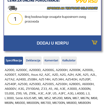
990
RSD
CENA ZA ONLINE PORUČIVANJE:
OUTLET
ISPORUKA NA TERITORIJI CELE SRBIJE
Broj bodova koje osvajate kupovinom ovog
1
proizvoda
DODAJ U KORPU
Specifikacija
Deklaracija
Komentari
Kalkulator
A2000, A2000C, A2000D, A2000G, A2000H, A2000K, A2000L,
A2000T, A2000S, Asus A2, A2C, A2D, A2G, A2H, A2K, A2S, A2L,
A2TA2, A2400, 2508H, A2514H, A2534H, A254OH, A2520P,
A2540P, A2500, A2500D, A2500S, A2500H, A2800S, A6000H,
A6000V, A3G, Z9100A6, Z33, A5, A6, A3E, A3000, A3000N,
S5200, Z99, V6, Z99L, A3C, A3F, U5, A3FC, A3G, L4000, L3,
L3000, Serie ASUS M5, M6, M52, M5200, M6N, M67, M67N, M68,
M68N, M6000, M6000N, M6700, M6700N, M6800, M6800N