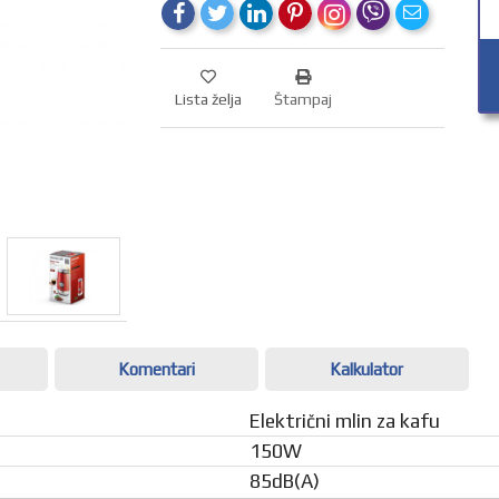
Lista želja
Štampaj
Komentari
Kalkulator
Električni mlin za kafu
150W
85dB(A)