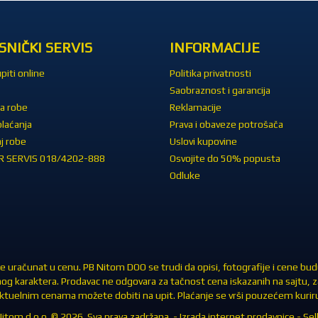
SNIČKI SERVIS
INFORMACIJE
piti online
Politika privatnosti
Saobraznost i garancija
a robe
Reklamacije
plaćanja
Prava i obaveze potrošača
j robe
Uslovi kupovine
 SERVIS 018/4202-888
Osvojite do 50% popusta
Odluke
 uračunat u cenu. PB Nitom DOO se trudi da opisi, fotografije i cene budu 
nog karaktera. Prodavac ne odgovara za tačnost cena iskazanih na sajtu, 
 aktuelnim cenama možete dobiti na upit. Plaćanje se vrši pouzećem kuriru 
itom d.o.o. © 2026. Sva prava zadržana. -
Izrada internet prodavnice
-
Sell