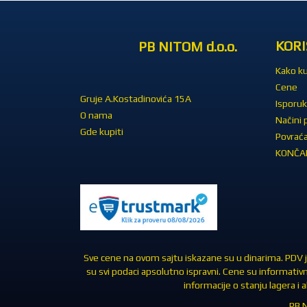
KORI
PB NITOM d.o.o.
Kako ku
Cene
Gruje A.Kostadinovića 15A
Isporuk
O nama
Načini 
Gde kupiti
Povraća
KONČAR
Sve cene na ovom sajtu iskazane su u dinarima. PDV je
su svi podaci apsolutno ispravni. Cene su informativ
informacije o stanju lagera i
PB N