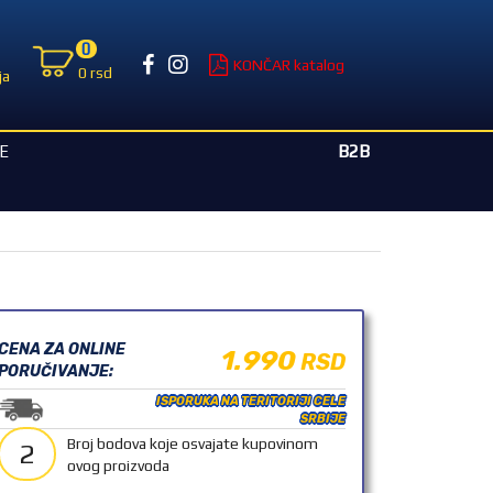
0
KONČAR katalog
0 rsd
ja
B2B
E
CENA ZA ONLINE
1.990
RSD
PORUČIVANJE:
ISPORUKA NA TERITORIJI CELE
SRBIJE
Broj bodova koje osvajate kupovinom
2
ovog proizvoda