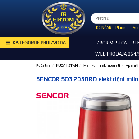
KONČAR
Plamen
Sur
KATEGORIJE PROIZVODA
IZBOR MESECA
BE
WEB PRODAJA 064/
Početna
KUĆA I STAN
Mali kuhinjski aparati
Aparati
SENCOR SCG 2050RD električni mlin