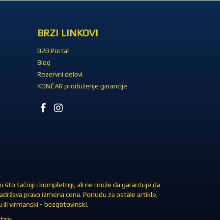
BRZI LINKOVI
B2B Portal
Blog
Rezervni delovi
KONČAR produženje garancije
što tačniji i kompletniji, ali ne može da garantuje da
zadržava pravo izmena cena. Ponudu za ostale artikle,
ili virmanski - bezgotovinski.
tico.