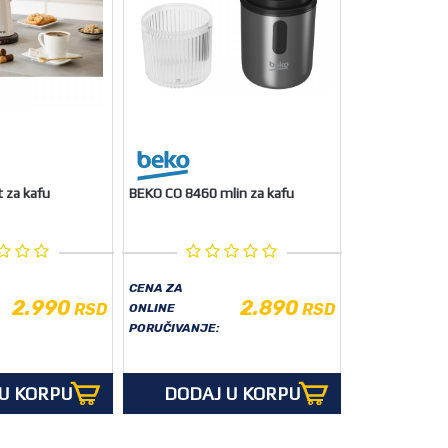
 za kafu
BEKO CO 8460 mlin za kafu
CENA ZA
2.990
2.890
RSD
RSD
ONLINE
PORUČIVANJE:
U KORPU
DODAJ U KORPU