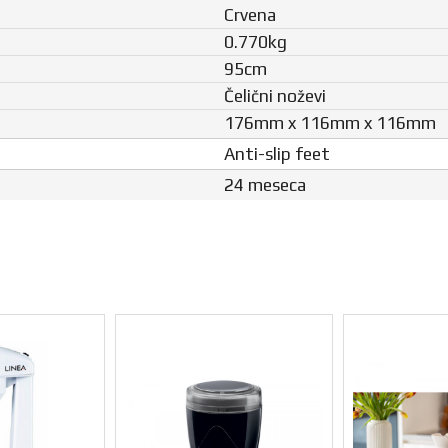
Crvena
0.770kg
95cm
Čelični noževi
176mm x 116mm x 116mm
Anti-slip feet
24 meseca