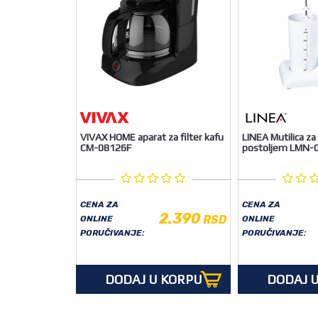
VIVAX HOME aparat za filter kafu
LINEA Mutilica za
CM-08126F
postoljem LMN
CENA ZA
CENA ZA
2.390
RSD
ONLINE
ONLINE
PORUČIVANJE:
PORUČIVANJE:
DODAJ U KORPU
DODAJ 