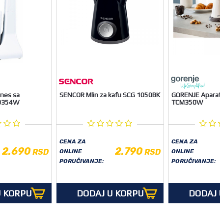
 nes sa
SENCOR Mlin za kafu SCG 1050BK
GORENJE Aparat
-0354W
TCM350W
CENA ZA
CENA ZA
2.690
2.790
RSD
RSD
ONLINE
ONLINE
PORUČIVANJE:
PORUČIVANJE:
U KORPU
DODAJ U KORPU
DODAJ 