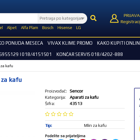
PRIJAVA
Registraci
el
Alpet
Alfa Plam
Bosch
Hisense
LG
KO PONUDA MESECA
VIVAX KLIME PROMO
KAKO KUPITI ONLIN
5955129 I 018/4151501
KONČAR SERVIS 018/4202-888
 za kafu
 za kafu
Proizvođač:
Sencor
Kategorija:
Aparati za kafu
Šifra:
43513
Tip:
Mlin za kafu
Podelite sa prijateljima