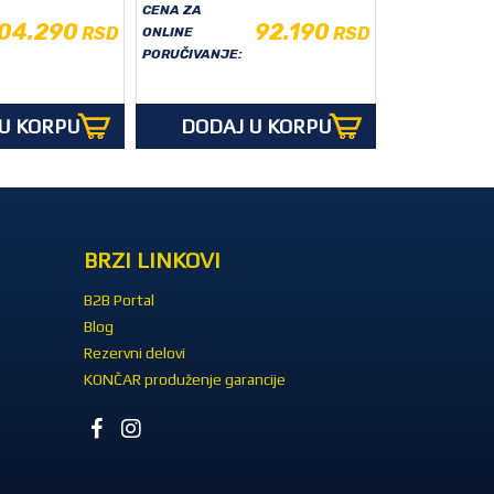
CENA ZA
04.290
92.190
RSD
RSD
ONLINE
PORUČIVANJE:
U KORPU
DODAJ U KORPU
BRZI LINKOVI
B2B Portal
Blog
Rezervni delovi
KONČAR produženje garancije