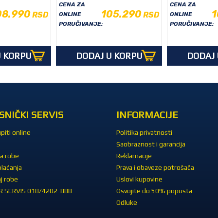
CENA ZA
CENA ZA
08.990
105.290
1
RSD
RSD
ONLINE
ONLINE
PORUČIVANJE:
PORUČIVANJE:
U KORPU
DODAJ U KORPU
DODAJ 
SNIČKI SERVIS
INFORMACIJE
piti online
Politika privatnosti
Saobraznost i garancija
a robe
Reklamacije
plaćanja
Prava i obaveze potrošača
j robe
Uslovi kupovine
 SERVIS 018/4202-888
Osvojite do 50% popusta
Odluke