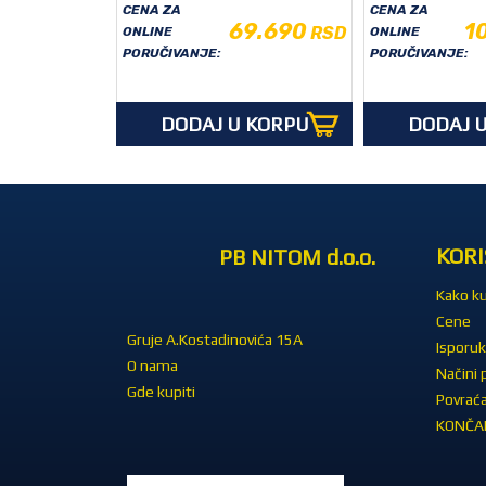
CENA ZA
CENA ZA
69.690
1
RSD
ONLINE
ONLINE
PORUČIVANJE:
PORUČIVANJE:
DODAJ U KORPU
DODAJ 
KORI
PB NITOM d.o.o.
Kako ku
Cene
Gruje A.Kostadinovića 15A
Isporuk
O nama
Načini 
Gde kupiti
Povraća
KONČAR