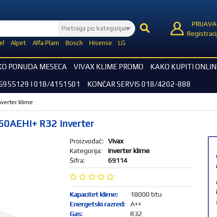
PRIJAVA
Registraci
el
Alpet
Alfa Plam
Bosch
Hisense
LG
KO PONUDA MESECA
VIVAX KLIME PROMO
KAKO KUPITI ONLIN
5955129 I 018/4151501
KONČAR SERVIS 018/4202-888
nverter klime
50AEHI+ R32 inverter
Proizvođač:
Vivax
Kategorija:
Inverter klime
Šifra:
69114
Kapacitet klime:
18000 btu
Energetski razred:
A++
Gas:
R32