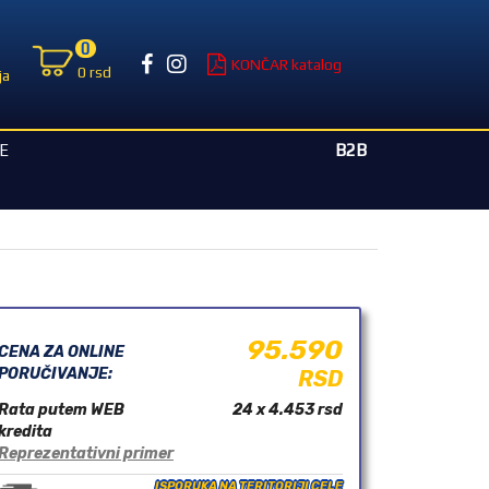
0
KONČAR katalog
0 rsd
ja
B2B
E
95.590
CENA ZA ONLINE
PORUČIVANJE:
RSD
Rata putem WEB
24 x 4.453
rsd
kredita
Reprezentativni primer
ISPORUKA NA TERITORIJI CELE