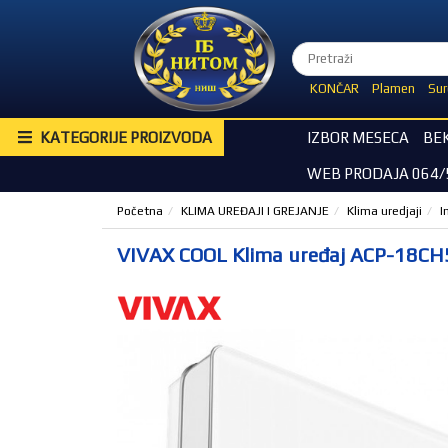
KONČAR
Plamen
Sur
KATEGORIJE PROIZVODA
IZBOR MESECA
BE
WEB PRODAJA 064/
Početna
KLIMA UREĐAJI I GREJANJE
Klima uredjaji
I
VIVAX COOL Klima uređaj ACP-18CH