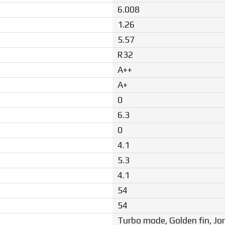
6.008
1.26
5.57
R32
A++
A+
0
6.3
0
4.1
5.3
4.1
54
54
Turbo mode, Golden fin, Jon