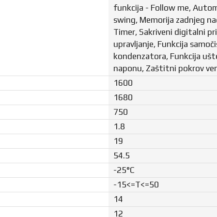
funkcija - Follow me, Autom
swing, Memorija zadnjeg nači
Timer, Sakriveni digitalni pr
upravljanje, Funkcija samoči
kondenzatora, Funkcija ušte
naponu, Zaštitni pokrov ven
1600
1680
750
1.8
19
54.5
-25°C
-15<=T<=50
14
12