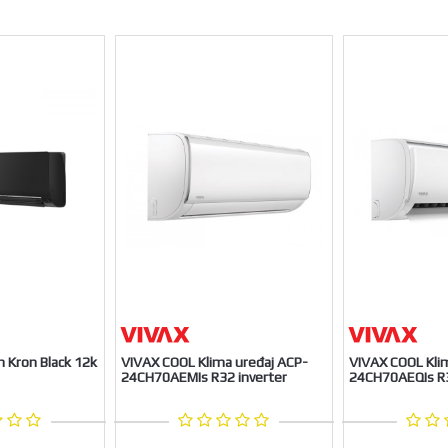
Kron Black 12k
VIVAX COOL Klima uređaj ACP-
VIVAX COOL Kli
24CH70AEMIs R32 inverter
24CH70AEQIs R3