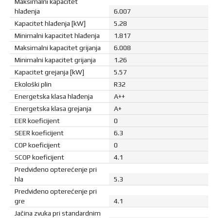
Maksimalni kapacitet
hlađenja
6.007
Kapacitet hlađenja [kW]
5.28
Minimalni kapacitet hlađenja
1.817
Maksimalni kapacitet grijanja
6.008
Minimalni kapacitet grijanja
1.26
Kapacitet grejanja [kW]
5.57
Ekološki plin
R32
Energetska klasa hlađenja
A++
Energetska klasa grejanja
A+
EER koeficijent
0
SEER koeficijent
6.3
COP koeficijent
0
SCOP koeficijent
4.1
Predviđeno opterećenje pri
hla
5.3
Predviđeno opterećenje pri
gre
4.1
Jačina zvuka pri standardnim