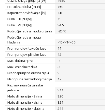
Ulazna snaga grejanja [W]
1680
Protok vazduha [m3h]
750
Kapacitet odvlaživanja [lh]
1.8
Buka - UJ [dB(A)]
19
Buka - VJ [dB(A)]
54.5
Područje rada u modu grijanja
-25°C
Područje rada u mogu
hlađenja
-15<=T<=50
Promjer cijevi tekuće faze
14
Promjer cijevi plinske faze
12
Max. dužina cijevi
30
Max. visinska razlika
20
Prednapunjena dužina cijevi
5
Nadopuna rashladnog medija
12
Razmak nosača vanjske
jedinice
511
Neto dimenzije - širina
920
Neto dimenzije - visina
321
Neto dimenzije - dubina
211