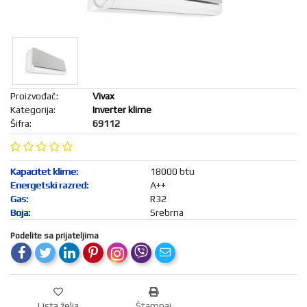
018/4202-
KONZOLE
I FIGURE
888
MREŽA I
BEZBEDNOST
B2B
KANCELARIJA
I POS
OPREMA
Proizvođač:
Vivax
FOTO,
Kategorija:
Inverter klime
KAMERE,
Šifra:
69112
DRONOVI
SPORT I
PUTOVANJE
Kapacitet klime:
18000 btu
AUTO-
MOTO
Energetski razred:
A++
OPREMA
Gas:
R32
ALATI I
Boja:
Srebrna
BAŠTENSKA
OPREMA
Podelite sa prijateljima
LETNJI
PROGRAM
IGRAČKE
I BEBI
OPREMA
Lista želja
Štampaj