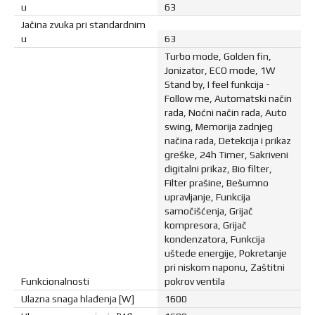
u
63
Jačina zvuka pri standardnim
u
63
Turbo mode, Golden fin,
Jonizator, ECO mode, 1W
Stand by, I feel funkcija -
Follow me, Automatski način
rada, Noćni način rada, Auto
swing, Memorija zadnjeg
načina rada, Detekcija i prikaz
greške, 24h Timer, Sakriveni
digitalni prikaz, Bio filter,
Filter prašine, Bešumno
upravljanje, Funkcija
samočišćenja, Grijač
kompresora, Grijač
kondenzatora, Funkcija
uštede energije, Pokretanje
pri niskom naponu, Zaštitni
Funkcionalnosti
pokrov ventila
Ulazna snaga hlađenja [W]
1600