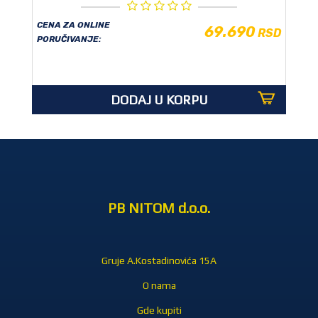
CENA ZA ONLINE
69.690
RSD
PORUČIVANJE:
DODAJ U KORPU
PB NITOM d.o.o.
Gruje A.Kostadinovića 15A
O nama
Gde kupiti