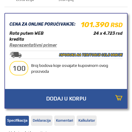
OUTLET
101.390
RSD
CENA ZA ONLINE PORUČIVANJE:
Rata putem WEB
24 x 4.723
rsd
kredita
Reprezentativni primer
ISPORUKA NA TERITORIJI CELE SRBIJE
Broj bodova koje osvajate kupovinom ovog
100
proizvoda
DODAJ U KORPU
Specifikacija
Deklaracija
Komentari
Kalkulator