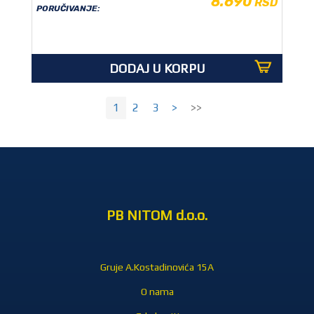
8.690
RSD
PORUČIVANJE:
DODAJ U KORPU
1
2
3
>
>>
PB NITOM d.o.o.
Gruje A.Kostadinovića 15A
O nama