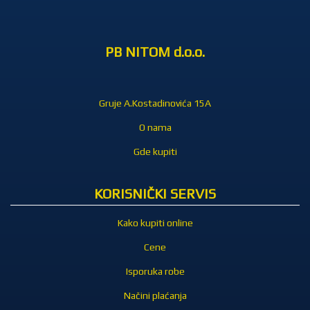
PB NITOM d.o.o.
Gruje A.Kostadinovića 15A
O nama
Gde kupiti
KORISNIČKI SERVIS
Kako kupiti online
Cene
Isporuka robe
Načini plaćanja