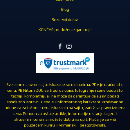
Blog
Rezervni delovi
KONČAR produženje garancije
Sve cene na ovom sajtu iskazane su u dinarima. PDV je uračunat u
cenu. PB Nitom DOO se trudi da opisi, fotografije i cene budu što
tačniji i kompletniji, ali ne može da garantuje da su svi podaci
apsolutno ispravni. Cene su informativnog karaktera. Prodavac ne
odgovara za tačnost cena iskazanih na sajtu, zadržava pravo izmena
cena. Ponudu za ostale artikle, informacije o stanju lagera i
aktuelnim cenama možete dobiti na upit. Plaćanje se vrši
pouzećem kuriru ili virmanski - bezgotovinski.