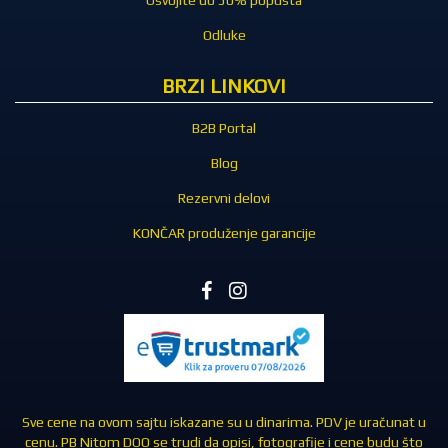
Odluke
BRZI LINKOVI
B2B Portal
Blog
Rezervni delovi
KONČAR produženje garancije
Sve cene na ovom sajtu iskazane su u dinarima. PDV je uračunat u
cenu. PB Nitom DOO se trudi da opisi, fotografije i cene budu što