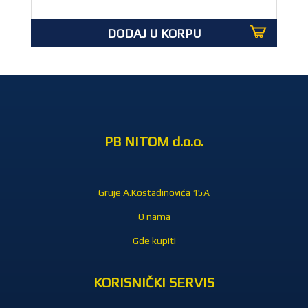
DODAJ U KORPU
PB NITOM d.o.o.
Gruje A.Kostadinovića 15A
O nama
Gde kupiti
KORISNIČKI SERVIS