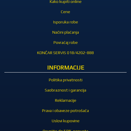
Kako kupiti online
Cene
Isporuka robe
Načini plaćanja
Povraćaj robe
KONČAR SERVIS 018/4202-888
INFORMACIJE
Politika privatnosti
Saobraznost i garancija
Reklamacije
Prava i obaveze potrošača
Uslovi kupovine
Osvojite do 50% popusta